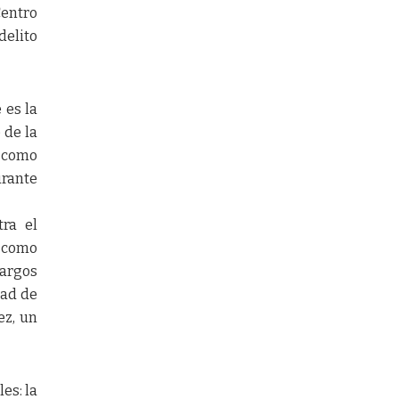
entro
delito
 es la
 de la
, como
urante
ra el
a como
cargos
dad de
ez, un
es: la