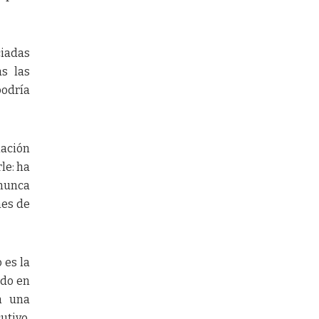
ciadas
as las
podría
iación
le: ha
 nunca
nes de
 es la
ido en
n una
utivo,