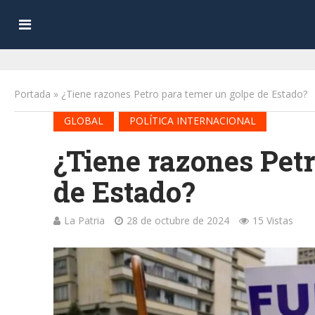
Portada
»
¿Tiene razones Petro para temer un golpe de Estado?
•
GLOBAL
POLÍTICA INTERNACIONAL
¿Tiene razones Petr
de Estado?
La Patria
28 de octubre de 2024
15 Vistas