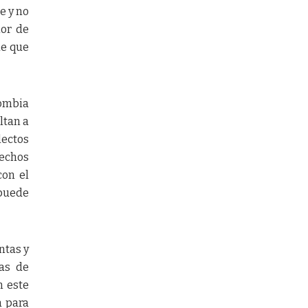
e y no
ior de
de que
lombia
ltan a
ectos
echos
con el
 puede
ntas y
cas de
n este
a para