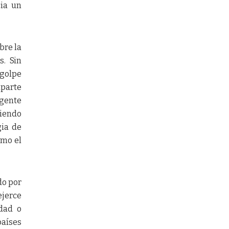
cia un
bre la
s. Sin
 golpe
aparte
igente
ciendo
gia de
omo el
do por
ejerce
idad o
aíses