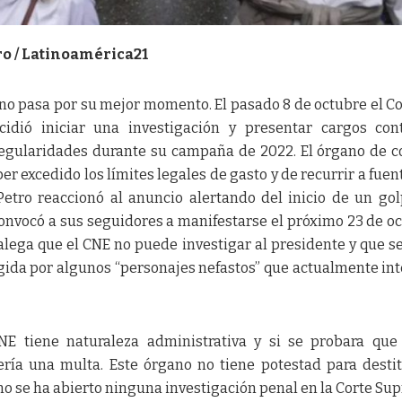
ro / Latinoamérica21
 no pasa por su mejor momento. El pasado 8 de octubre el C
cidió iniciar una investigación y presentar cargos con
regularidades durante su campaña de 2022. El órgano de c
r excedido los límites legales de gasto y de recurrir a fuen
Petro reaccionó al anuncio alertando del inicio de un go
convocó a sus seguidores a manifestarse el próximo 23 de o
 alega que el CNE no puede investigar al presidente y que se
igida por algunos “personajes nefastos” que actualmente in
CNE tiene naturaleza administrativa y si se probara qu
ería una multa. Este órgano no tiene potestad para destit
o se ha abierto ninguna investigación penal en la Corte Su