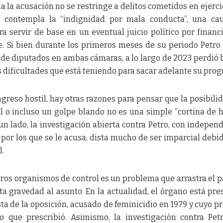
 la acusación no se restringe a delitos cometidos en ejerci
n contempla la “indignidad por mala conducta”, una ca
 servir de base en un eventual juicio político por financ
te. Si bien durante los primeros meses de su periodo Petro
a de diputados en ambas cámaras, a lo largo de 2023 perdió
as dificultades que está teniendo para sacar adelante su pro
reso hostil, hay otras razones para pensar que la posibili
l o incluso un golpe blando no es una simple “cortina de 
 un lado, la investigación abierta contra Petro, con indepen
 por los que se le acusa, dista mucho de ser imparcial debid
l.
otros organismos de control es un problema que arrastra el p
ta gravedad al asunto. En la actualidad, el órgano está pre
ta de la oposición, acusado de feminicidio en 1979 y cuyo p
 que prescribió. Asimismo, la investigación contra Pet