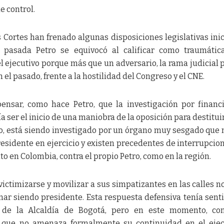
e control.
as Cortes han frenado algunas disposiciones legislativas ini
 pasada Petro se equivocó al calificar como traumátic
 el ejecutivo porque más que un adversario, la rama judicial 
n el pasado, frente a la hostilidad del Congreso y el CNE.
pensar, como hace Petro, que la investigación por financ
 ser el inicio de una maniobra de la oposición para destituir
o, está siendo investigado por un órgano muy sesgado que
residente en ejercicio y existen precedentes de interrupcio
o en Colombia, contra el propio Petro, como en la región.
victimizarse y movilizar a sus simpatizantes en las calles no
ar siendo presidente. Esta respuesta defensiva tenía sent
 de la Alcaldía de Bogotá, pero en este momento, co
a que no amenaza formalmente su continuidad en el ejec