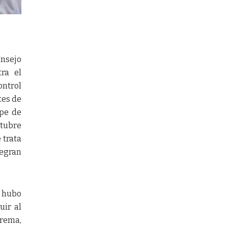
onsejo
tra el
ontrol
tes de
lpe de
ctubre
 trata
tegran
e hubo
uir al
prema,