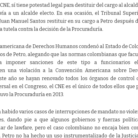
CNE, sí tiene potestad legal para destituir del cargo al alcald
ía a un alcalde electo. En esa ocasión, el Tribunal Super
Juan Manuel Santos restituir en su cargo a Petro después 
tutela contra la decisión de la Procuraduría.
nteramericana de Derechos Humanos condenó al Estado de Co
icos de Petro, alegando que las normas colombianas que facu
 a imponer sanciones de este tipo a funcionarios el
en una violación a la Convención Americana sobre Der
te año se hayan renovado todos los órganos de control 
rsal en el Congreso, el CNE es el único de todos ellos que
tuvo la Procuraduría en 2013.
 habido varios casos de interrupciones de mandato no viole
es, dando pie a que algunos gobiernos y fuerzas políti
ar de lawfare, pero el caso colombiano no encaja bien co
a Petro no ha hecho un uso instrumentalizado de la Justici