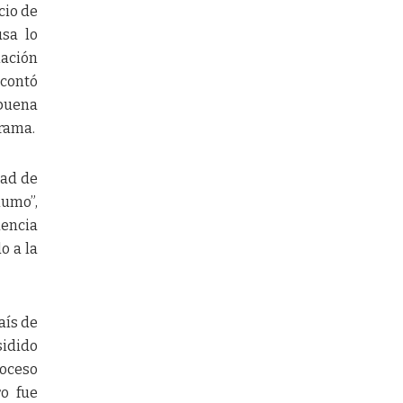
cio de
usa lo
iación
 contó
 buena
grama.
dad de
humo”,
dencia
o a la
aís de
sidido
roceso
ro fue