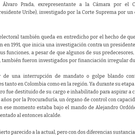
o Álvaro Prada, exrepresentante a la Cámara por el C
residente Uribe), investigado por la Corte Suprema por un 
electoral también queda en entredicho por el hecho de que
n en 1991, que inicia una investigación contra un presidente
 sus funciones, a pesar de que algunos de sus predecesores
 también fueron investigados por financiación irregular d
r de una interrupción de mandato o golpe blando cont
es tanto en Colombia como en la región. Ya durante su etap
ro fue destituido de su cargo e inhabilitado para aspirar a 
 años por la Procuraduría, un órgano de control con capaci
en ese momento estaba bajo el mando de Alejandro Ordóñ
rentado al entonces alcalde.
erto parecido a la actual, pero con dos diferencias sustancial