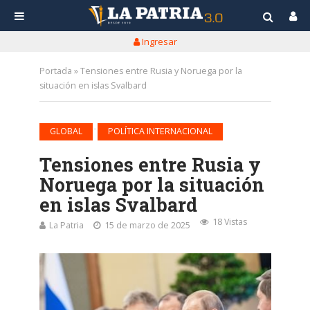
Ingresar
Portada
»
Tensiones entre Rusia y Noruega por la
situación en islas Svalbard
•
GLOBAL
POLÍTICA INTERNACIONAL
Tensiones entre Rusia y
Noruega por la situación
en islas Svalbard
18 Vistas
La Patria
15 de marzo de 2025