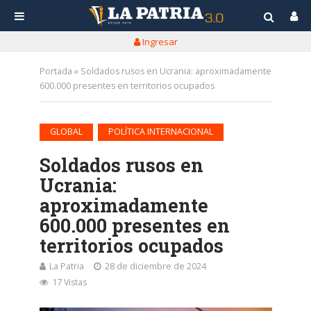
Ingresar
Portada
»
Soldados rusos en Ucrania: aproximadamente
600.000 presentes en territorios ocupados
•
GLOBAL
POLÍTICA INTERNACIONAL
Soldados rusos en
Ucrania:
aproximadamente
600.000 presentes en
territorios ocupados
La Patria
28 de diciembre de 2024
17 Vistas