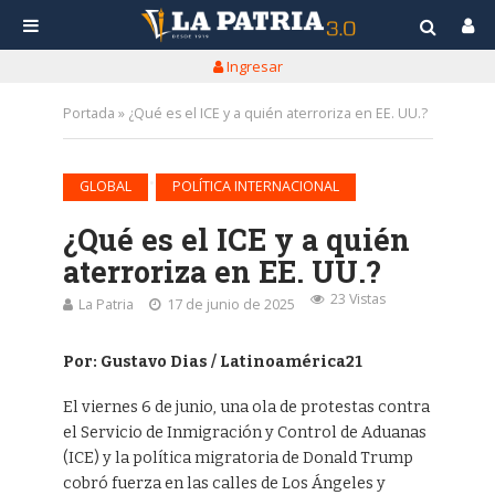
Ingresar
Portada
»
¿Qué es el ICE y a quién aterroriza en EE. UU.?
•
GLOBAL
POLÍTICA INTERNACIONAL
¿Qué es el ICE y a quién
aterroriza en EE. UU.?
23 Vistas
La Patria
17 de junio de 2025
Por: Gustavo Dias / Latinoamérica21
El viernes 6 de junio, una ola de protestas contra
el Servicio de Inmigración y Control de Aduanas
(ICE) y la política migratoria de Donald Trump
cobró fuerza en las calles de Los Ángeles y