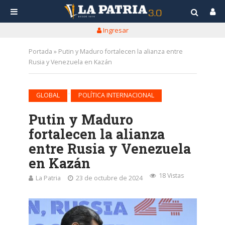
Ingresar
Portada
»
Putin y Maduro fortalecen la alianza entre
Rusia y Venezuela en Kazán
•
GLOBAL
POLÍTICA INTERNACIONAL
Putin y Maduro
fortalecen la alianza
entre Rusia y Venezuela
en Kazán
18 Vistas
La Patria
23 de octubre de 2024