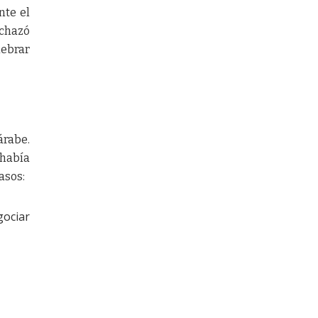
nte el
echazó
lebrar
árabe.
 había
asos:
gociar