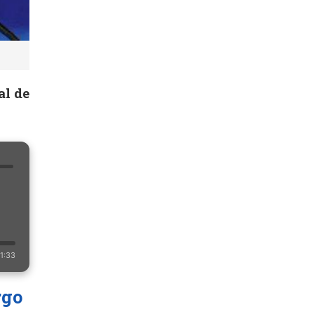
al de
1:33
rgo