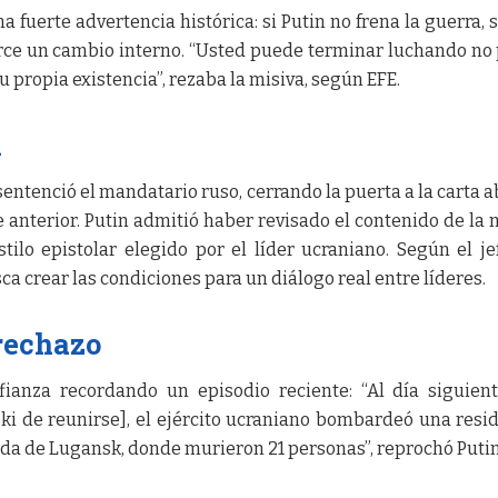
a fuerte advertencia histórica: si Putin no frena la guerra, s
rce un cambio interno. “Usted puede terminar luchando no 
u propia existencia”, rezaba la misiva, según EFE.
n
 sentenció el mandatario ruso, cerrando la puerta a la carta a
 anterior. Putin admitió haber revisado el contenido de la 
tilo epistolar elegido por el líder ucraniano. Según el je
sca crear las condiciones para un diálogo real entre líderes.
 rechazo
fianza recordando un episodio reciente: “Al día siguien
ski de reunirse], el ejército ucraniano bombardeó una resi
ada de Lugansk, donde murieron 21 personas”, reprochó Putin