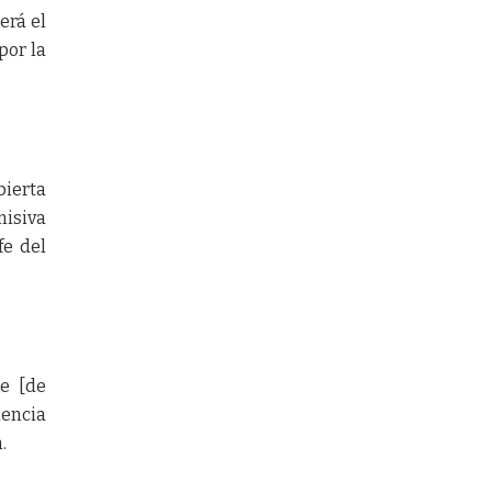
erá el
por la
bierta
misiva
fe del
te [de
dencia
.