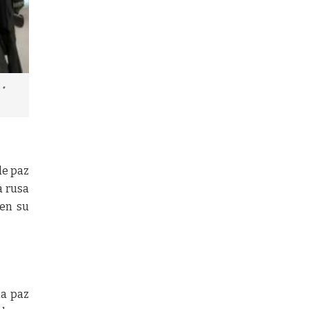
 •
de paz
a rusa
 en su
la paz