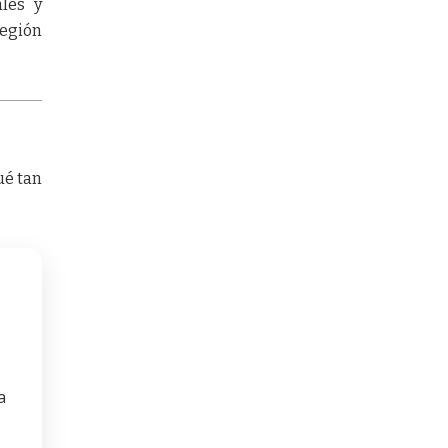
ales y
región
ué tan
a