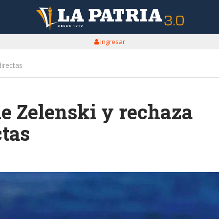
Ingresar
directas
 de Zelenski y rechaza
ctas