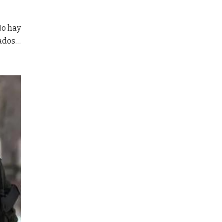
No hay
dados…