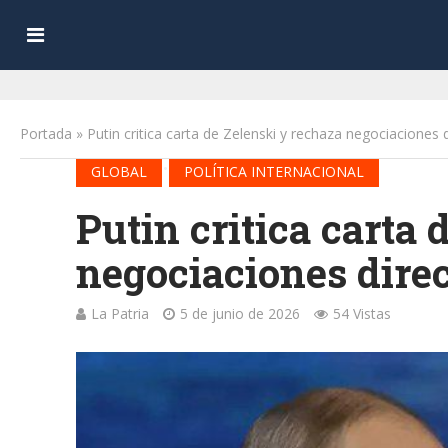
Portada
»
Putin critica carta de Zelenski y rechaza negociaciones 
•
GLOBAL
POLÍTICA INTERNACIONAL
Putin critica carta
negociaciones dire
La Patria
5 de junio de 2026
54 Vistas