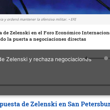
a y ordenó mantener la ofensiva militar. • EFE
a de Zelenski en el Foro Económico Internacion
do la puerta a negociaciones directas
🔈
a de Zelenski y rechaza negociaciones
puesta de Zelenski en San Petersbu