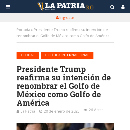
Ingresar
Portada
»
Presidente Trump reafirma su intención de
renombrar el Golfo de México como Golfo de América
•
GLOBAL
POLÍTICA INTERNACIONAL
Presidente Trump
reafirma su intención de
renombrar el Golfo de
México como Golfo de
América
26 Vistas
La Patria
20 de enero de 2025