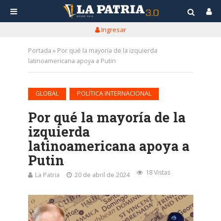
Ingresar
Portada
»
Por qué la mayoría de la izquierda
latinoamericana apoya a Putin
•
GLOBAL
POLÍTICA INTERNACIONAL
Por qué la mayoría de la
izquierda
latinoamericana apoya a
Putin
18 Vistas
La Patria
20 de abril de 2024