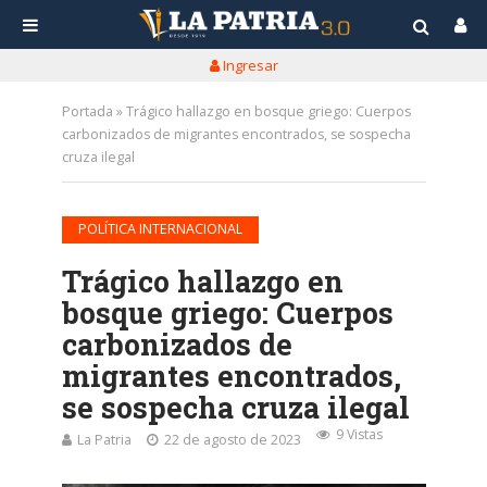
Ingresar
Portada
»
Trágico hallazgo en bosque griego: Cuerpos
carbonizados de migrantes encontrados, se sospecha
cruza ilegal
POLÍTICA INTERNACIONAL
Trágico hallazgo en
bosque griego: Cuerpos
carbonizados de
migrantes encontrados,
se sospecha cruza ilegal
9 Vistas
La Patria
22 de agosto de 2023