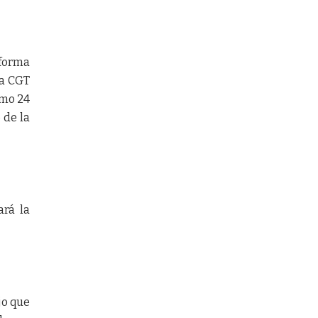
eforma
la CGT
imo 24
 de la
ará la
jo que