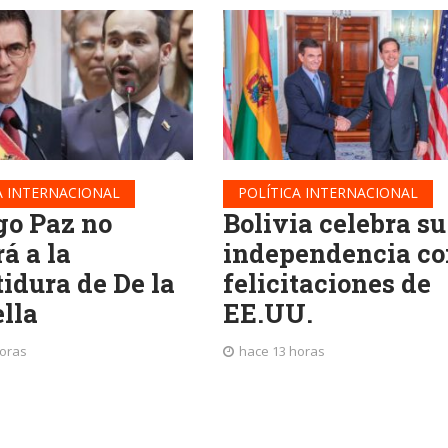
A INTERNACIONAL
POLÍTICA INTERNACIONAL
go Paz no
Bolivia celebra su
rá a la
independencia co
tidura de De la
felicitaciones de
ella
EE.UU.
horas
hace 13 horas