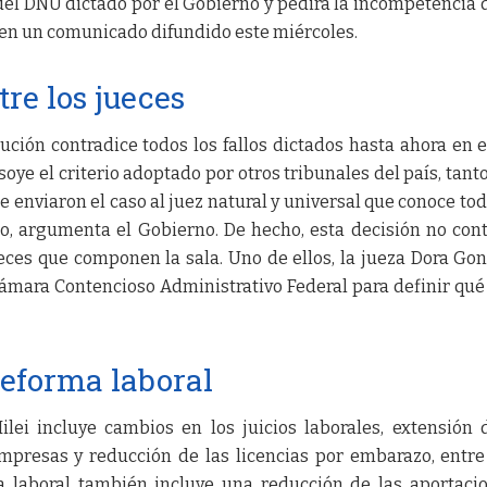
del DNU dictado por el Gobierno y pedirá la incompetencia 
a en un comunicado difundido este miércoles.
tre los jueces
lución contradice todos los fallos dictados hasta ahora en e
soye el criterio adoptado por otros tribunales del país, tanto
e enviaron el caso al juez natural y universal que conoce tod
o, argumenta el Gobierno. De hecho, esta decisión no con
eces que componen la sala. Uno de ellos, la jueza Dora Gon
Cámara Contencioso Administrativo Federal para definir qué
reforma laboral
lei incluye cambios en los juicios laborales, extensión 
mpresas y reducción de las licencias por embarazo, entre
 laboral también incluye una reducción de las aportaci