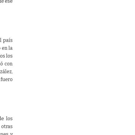
de ese
l país
 en la
os los
tó con
zález,
 fuero
de los
 otras
ones y