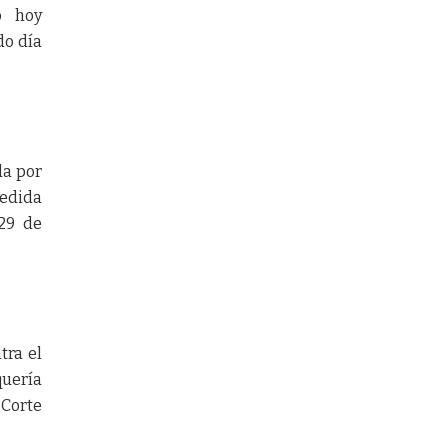
ó hoy
do día
da por
medida
 29 de
tra el
quería
 Corte