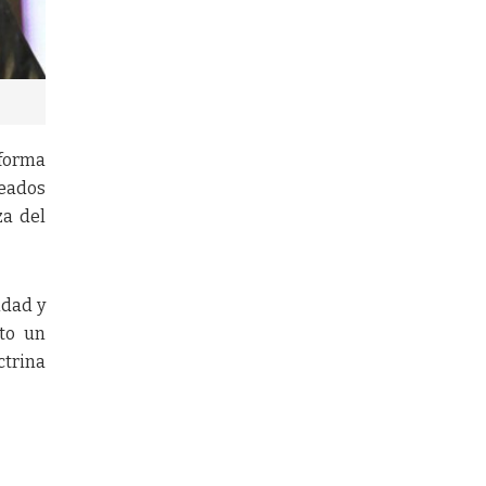
eforma
teados
za del
idad y
nto un
ctrina