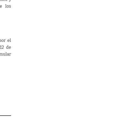
e los
por el
 12 de
umular