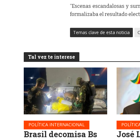
“Escenas escandalosas y surr
formalizaba el resultado elect
Temas clave de esta noticia
C
Tal vez te interese
POLÍTICA INTERNACIONAL
POLÍTIC
Brasil decomisa Bs
José 