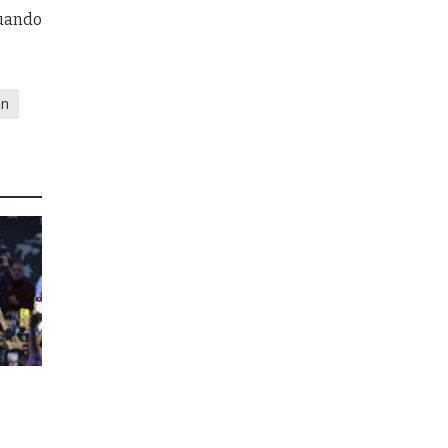
cuando
en