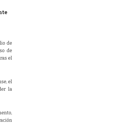
nte
lio de
eso de
ras el
se, el
der la
mento,
ración