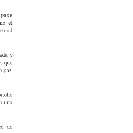
 paz e
mo, el
ctoral
rada y
as que
n paz.
itolio
en una
icó de