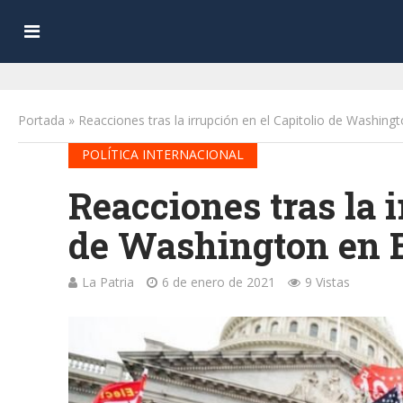
Portada
»
Reacciones tras la irrupción en el Capitolio de Washin
POLÍTICA INTERNACIONAL
Reacciones tras la i
de Washington en 
La Patria
6 de enero de 2021
9 Vistas