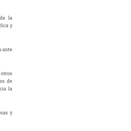
de la
fica y
n ante
 otros
hos de
cia la
osas y