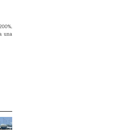
 200%,
 a una