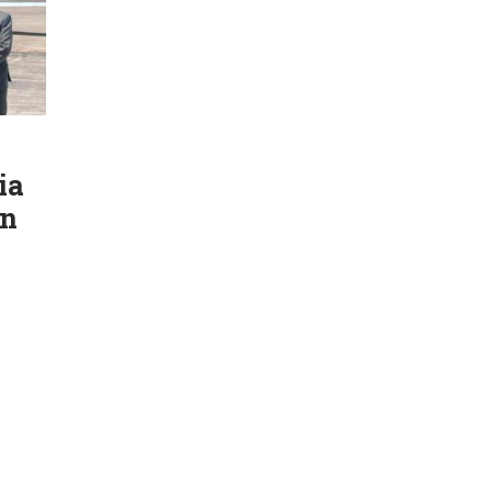
ia
ón