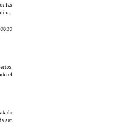
en las
tina.
 08:30
erios,
ndo el
talado
ía ser