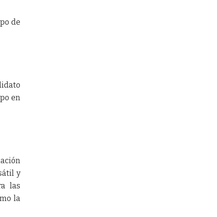
ipo de
didato
ipo en
uación
átil y
a las
omo la