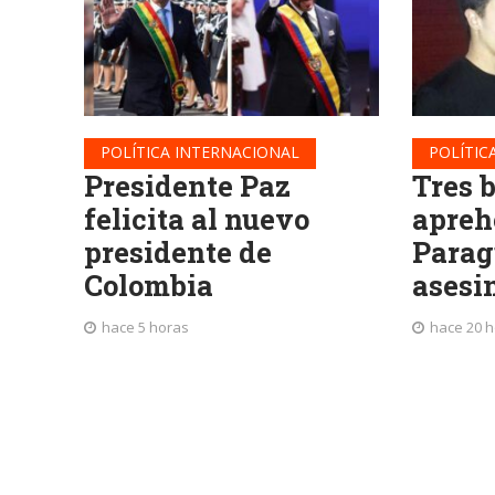
POLÍTICA INTERNACIONAL
POLÍTIC
Presidente Paz
Tres 
felicita al nuevo
apreh
presidente de
Parag
Colombia
asesi
hace 5 horas
hace 20 