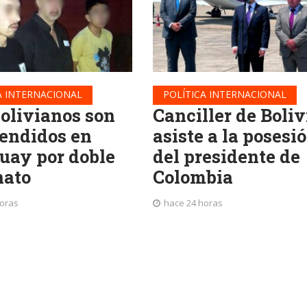
A INTERNACIONAL
POLÍTICA INTERNACIONAL
bolivianos son
Canciller de Boliv
endidos en
asiste a la posesi
uay por doble
del presidente de
nato
Colombia
horas
hace 24 horas