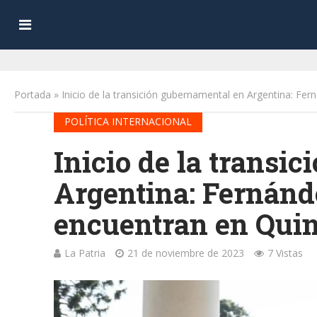
Portada
»
Inicio de la transición gubernamental en Argentina: Fer
POLÍTICA INTERNACIONAL
Inicio de la transi
Argentina: Fernánd
encuentran en Quin
La Patria
21 de noviembre de 2023
7 Vistas