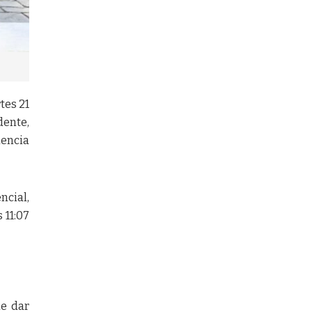
tes 21
dente,
dencia
ncial,
 11:07
de dar