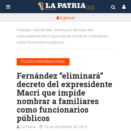
Ingresar
Portada
»
Fernández “eliminará” decreto del
expresidente Macri que impide nombrar a familiares
como funcionarios públicos
POLÍTICA INTERNACIONAL
Fernández “eliminará”
decreto del expresidente
Macri que impide
nombrar a familiares
como funcionarios
públicos
La Patria
13 de diciembre de 2019