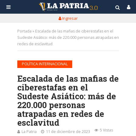
Ingresar
Portada
»
Escalada de las mafias de ciberestafas en el
Sudeste Asiático: más de 220.000 personas atrapadas en
redes de esclavitud
POLÍTICA INTERNACIONAL
Escalada de las mafias de
ciberestafas en el
Sudeste Asiático: más de
220.000 personas
atrapadas en redes de
esclavitud
5 Vistas
La Patria
11 de diciembre de 2023