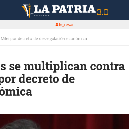
Ingresar
e Milei por decreto de desregulación económica
s se multiplican contra
por decreto de
nómica