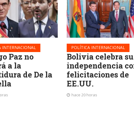
A INTERNACIONAL
POLÍTICA INTERNACIONAL
go Paz no
Bolivia celebra su
rá a la
independencia co
tidura de De la
felicitaciones de
ella
EE.UU.
horas
hace 20 horas