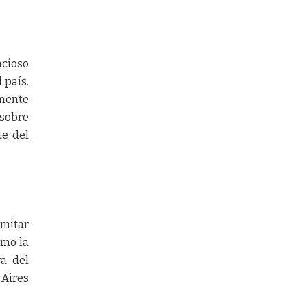
ncioso
 país.
lmente
 sobre
te del
amitar
omo la
ra del
 Aires