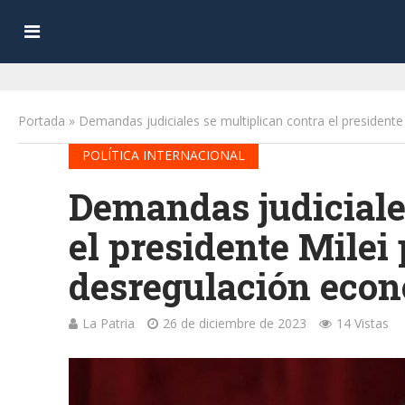
Portada
»
Demandas judiciales se multiplican contra el president
POLÍTICA INTERNACIONAL
Demandas judiciale
el presidente Milei 
desregulación eco
La Patria
26 de diciembre de 2023
14 Vistas