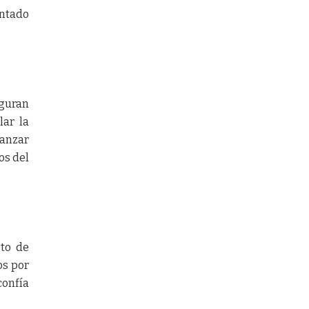
entado
eguran
lar la
vanzar
os del
eto de
os por
confía