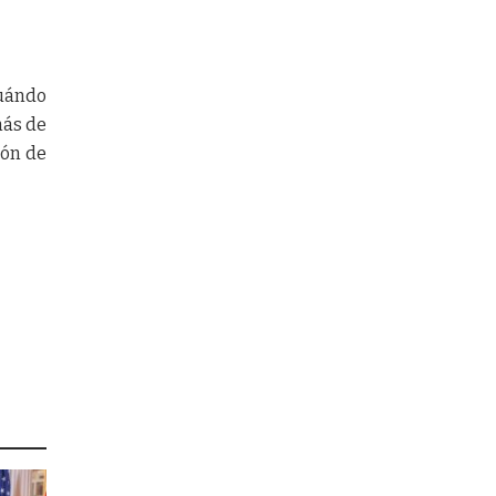
cuándo
más de
ión de