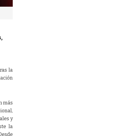
,
ras la
lación
on más
ional,
ales y
ste la
 Desde