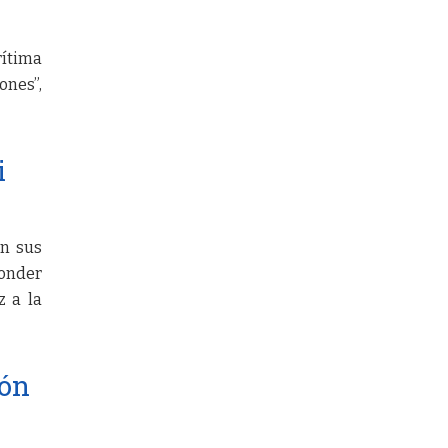
rítima
ones”,
i
on sus
ponder
z a la
ión