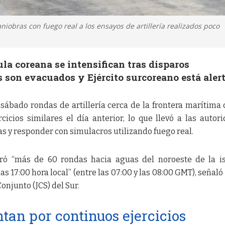
niobras con fuego real a los ensayos de artillería realizados poco
la coreana se intensifican tras disparos
 son evacuados y Ejército surcoreano está aler
sábado rondas de artillería cerca de la frontera marítima 
cicios similares el día anterior, lo que llevó a las autor
as y responder con simulacros utilizando fuego real.
aró “más de 60 rondas hacia aguas del noroeste de la i
as 17:00 hora local” (entre las 07:00 y las 08:00 GMT), señaló
njunto (JCS) del Sur.
an por continuos ejercicios