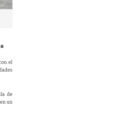
ta
con el
idades
sla de
 en un