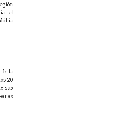
región
ía el
ohibía
 de la
nos 20
ue sus
reanas