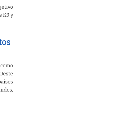
jetivo
s K9 y
tos
e como
 Oeste
países
andos,