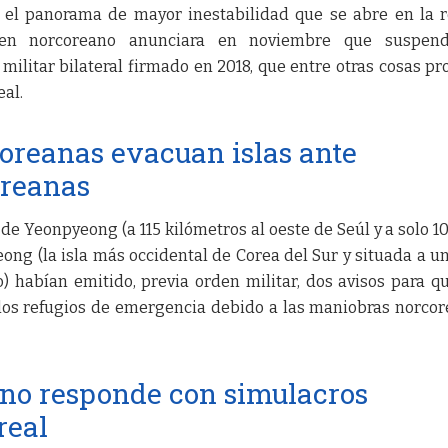
 el panorama de mayor inestabilidad que se abre en la 
en norcoreano anunciara en noviembre que suspend
ilitar bilateral firmado en 2018, que entre otras cosas pr
eal.
oreanas evacuan islas ante
oreanas
 de Yeonpyeong (a 115 kilómetros al oeste de Seúl y a solo 10
ong (la isla más occidental de Corea del Sur y situada a u
o) habían emitido, previa orden militar, dos avisos para q
 los refugios de emergencia debido a las maniobras norco
ano responde con simulacros
real