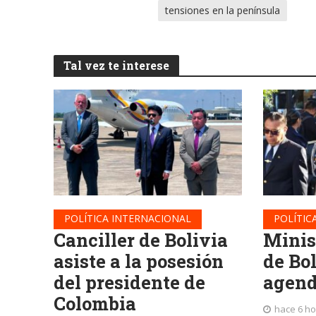
tensiones en la península
Tal vez te interese
POLÍTICA INTERNACIONAL
POLÍTIC
Canciller de Bolivia
Minis
asiste a la posesión
de Bo
del presidente de
agend
Colombia
hace 6 h