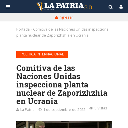
Ingresar
Portada
»
Comitiva de las Naciones Unidas inspecciona
planta nuclear de Zaporizhzhia en Ucrania
POLÍTICA INTERNACIONAL
Comitiva de las
Naciones Unidas
inspecciona planta
nuclear de Zaporizhzhia
en Ucrania
5 Vistas
La Patria
1 de septiembre de 2022