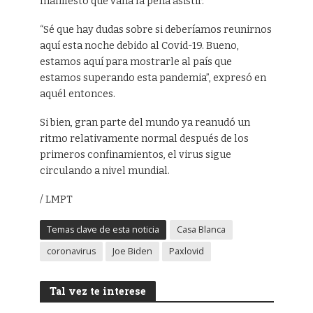
manifestó que valía la pena asistir.
“Sé que hay dudas sobre si deberíamos reunirnos
aquí esta noche debido al Covid-19. Bueno,
estamos aquí para mostrarle al país que
estamos superando esta pandemia”, expresó en
aquél entonces.
Si bien, gran parte del mundo ya reanudó un
ritmo relativamente normal después de los
primeros confinamientos, el virus sigue
circulando a nivel mundial.
/ LMPT
Temas clave de esta noticia
Casa Blanca
coronavirus
Joe Biden
Paxlovid
Tal vez te interese