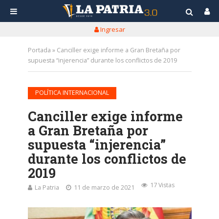
Ingresar
Portada
»
Canciller exige informe a Gran Bretaña por
supuesta “injerencia” durante los conflictos de 2019
POLÍTICA INTERNACIONAL
Canciller exige informe
a Gran Bretaña por
supuesta “injerencia”
durante los conflictos de
2019
17 Vistas
La Patria
11 de marzo de 2021