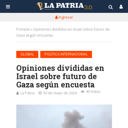
Ingresar
Portada
»
Opiniones divididas en Israel sobre futuro de
Gaza según encuesta
•
GLOBAL
POLÍTICA INTERNACIONAL
Opiniones divididas en
Israel sobre futuro de
Gaza según encuesta
49 Vistas
La Patria
30 de mayo de 2024