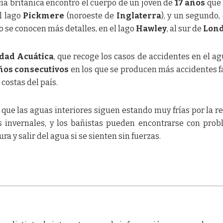
cía británica encontró el cuerpo de un joven de
17 años
que 
l lago
Pickmere
(noroeste de
Inglaterra
), y un segundo,
o se conocen más detalles, en el lago
Hawley
, al sur de
Lon
idad Acuática
, que recoge los casos de accidentes en el ag
ños consecutivos
en los que se producen más accidentes f
 costas del país.
que las aguas interiores siguen estando muy frías por la re
s invernales, y los bañistas pueden encontrarse con pro
a y salir del agua si se sienten sin fuerzas.