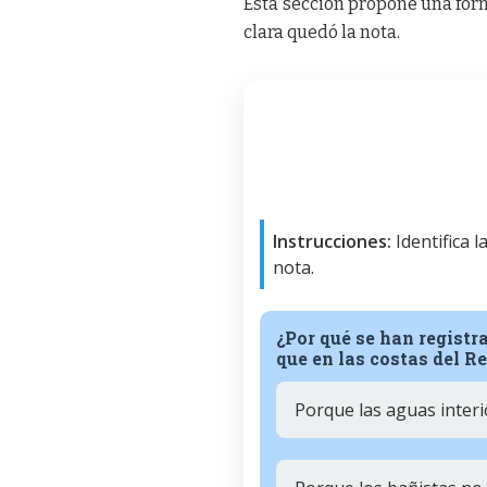
Esta sección propone una form
clara quedó la nota.
Instrucciones:
Identifica 
nota.
¿Por qué se han regist
que en las costas del R
Porque las aguas interi