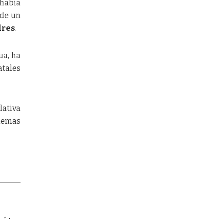
había
 de un
dres
.
ua, ha
atales
lativa
blemas