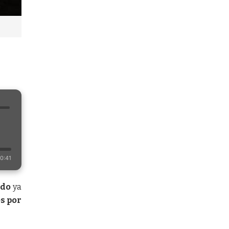
0:41
ido
ya
s por