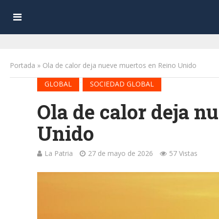
Portada
»
Ola de calor deja nueve muertos en Reino Unido
•
GLOBAL
SOCIEDAD GLOBAL
Ola de calor deja n
Unido
La Patria
27 de mayo de 2026
57 Vistas