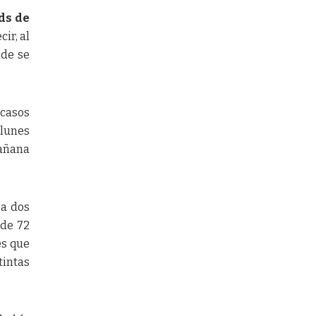
ds de
ir, al
nde se
 casos
 lunes
mañana
 a dos
 de 72
es que
tintas