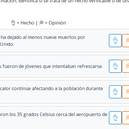
mación, identifica si se trata de un hecho verificable o de un
👌 = Hecho | 💭 = Opinión
a ha dejado al menos nueve muertos por
👌

 Unido.
👌

s fueron de jóvenes que intentaban refrescarse.
 calor continúe afectando a la población durante
👌

ron los 35 grados Celsius cerca del aeropuerto de
👌
