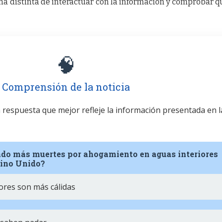
a distinta de interactuar con la información y comprobar q
🧠
Comprensión de la noticia
la respuesta que mejor refleje la información presentada en l
rado más muertes por ahogamiento en aguas interiores
eino Unido?
ores son más cálidas