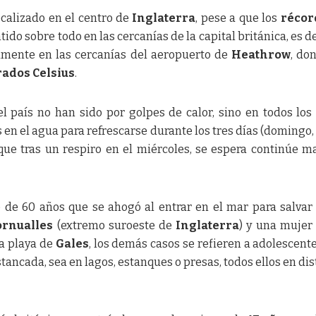
ocalizado en el centro de
Inglaterra
, pese a que los
récor
ido sobre todo en las cercanías de la capital británica, es dec
tamente en las cercanías del aeropuerto de
Heathrow
, do
rados Celsius
.
l país no han sido por golpes de calor, sino en todos los
en el agua para refrescarse durante los tres días (domingo,
, que tras un respiro en el miércoles, se espera continúe 
de 60 años que se ahogó al entrar en el mar para salvar
ornualles
(extremo suroeste de
Inglaterra
) y una mujer
na playa de
Gales
, los demás casos se refieren a adolescent
ancada, sea en lagos, estanques o presas, todos ellos en dis