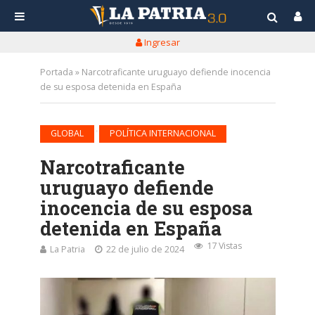
Ingresar
Portada
»
Narcotraficante uruguayo defiende inocencia
de su esposa detenida en España
•
GLOBAL
POLÍTICA INTERNACIONAL
Narcotraficante
uruguayo defiende
inocencia de su esposa
detenida en España
17 Vistas
La Patria
22 de julio de 2024