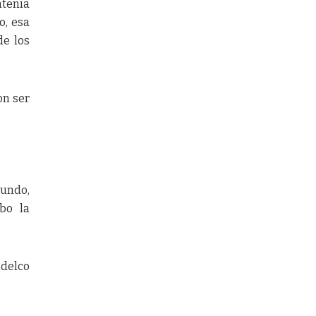
ntenía
o, esa
de los
on ser
mundo,
bo la
odelco