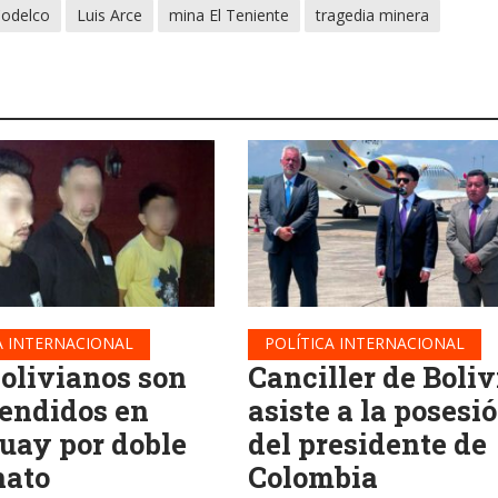
odelco
Luis Arce
mina El Teniente
tragedia minera
A INTERNACIONAL
POLÍTICA INTERNACIONAL
bolivianos son
Canciller de Boliv
endidos en
asiste a la posesi
uay por doble
del presidente de
nato
Colombia