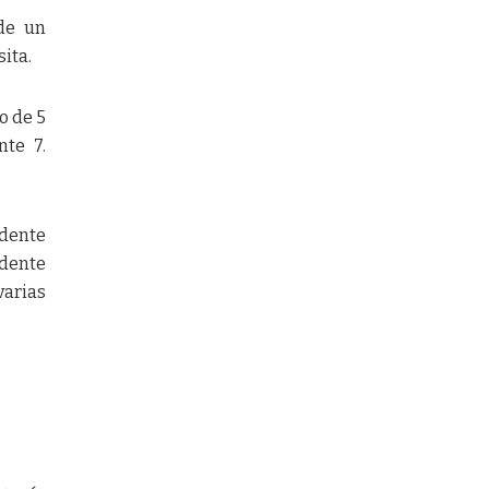
 de un
ita.
o de 5
te 7.
dente
idente
varias