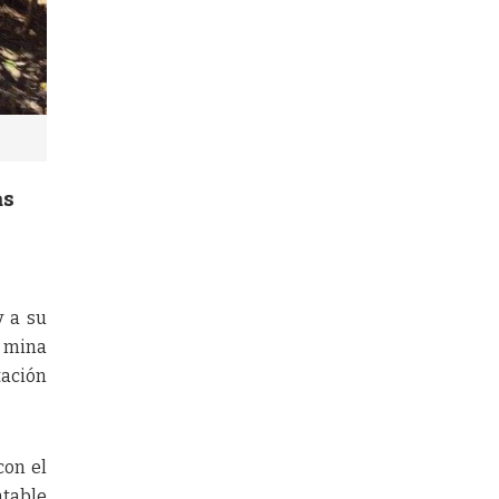
as
y a su
a mina
tación
con el
ntable