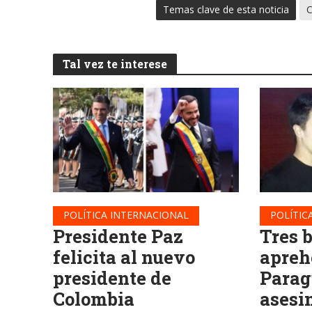
Temas clave de esta noticia
C
Tal vez te interese
POLÍTICA INTERNACIONAL
POLÍTIC
Presidente Paz
Tres 
felicita al nuevo
apreh
presidente de
Parag
Colombia
asesi