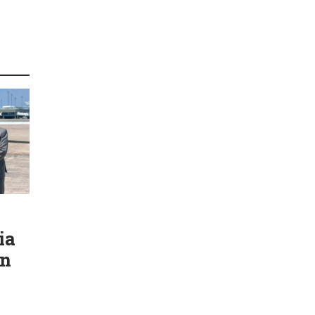
ia
ón