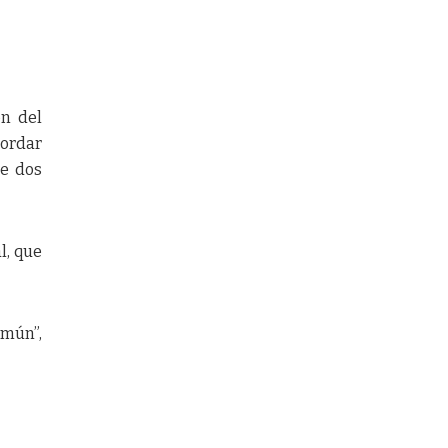
ón del
cordar
de dos
l, que
omún”,