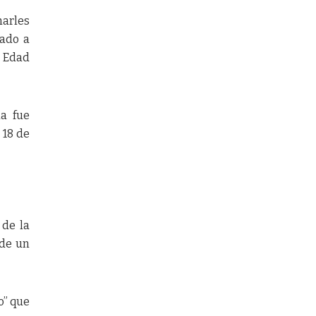
harles
tado a
a Edad
a fue
 18 de
 de la
 de un
o” que