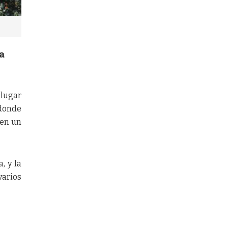
a
 lugar
 donde
 en un
, y la
varios