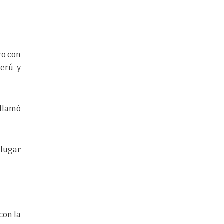
ro con
Perú y
 llamó
 lugar
con la