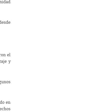
anidad
 desde
ron el
zaje y
lgunos
ado en
hechos