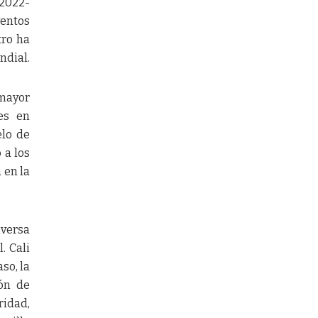
(2022-
entos
tro ha
ndial.
mayor
es en
elo de
 a los
 en la
versa
. Cali
so, la
ón de
ridad,