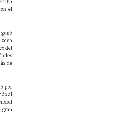
rrilla
con el
i ganó
a zona
co del
idades
más de
ló por
ndo al
eneral
a gran