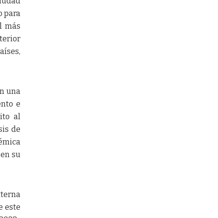
ciudad
o para
al más
terior
aíses,
on una
ento e
ito al
sis de
émica
 en su
xterna
e este