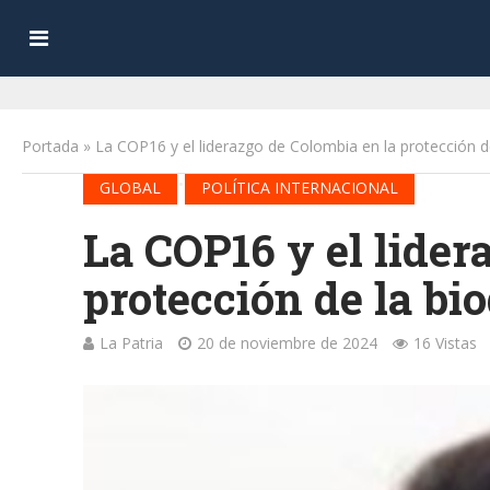
Portada
»
La COP16 y el liderazgo de Colombia en la protección de
•
GLOBAL
POLÍTICA INTERNACIONAL
La COP16 y el lider
protección de la bi
La Patria
20 de noviembre de 2024
16 Vistas