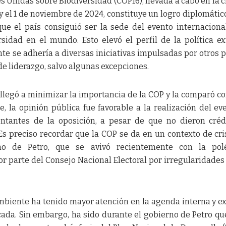
s Unidas sobre Biodiversidad (COP16), llevada a cabo en la 
 y el 1 de noviembre de 2024, constituye un logro diplomátic
ue el país consiguió ser la sede del evento internacion
sidad en el mundo. Esto elevó el perfil de la política ex
e se adhería a diversas iniciativas impulsadas por otros p
de liderazgo, salvo algunas excepciones.
 llegó a minimizar la importancia de la COP y la comparó c
, la opinión pública fue favorable a la realización del ev
entantes de la oposición, a pesar de que no dieron créd
Es preciso recordar que la COP se da en un contexto de cri
no de Petro, que se avivó recientemente con la pol
or parte del Consejo Nacional Electoral por irregularidades
ambiente ha tenido mayor atención en la agenda interna y e
cada. Sin embargo, ha sido durante el gobierno de Petro qu