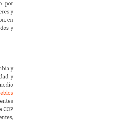
o por
eres y
on, en
ados y
mbia y
idad y
 medio
ueblos
ientes
la COP
entes,