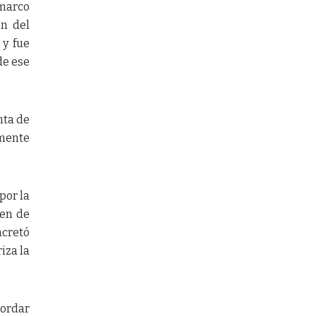
 marco
ón del
 y fue
de ese
nta de
emente
por la
gen de
ncretó
iza la
bordar