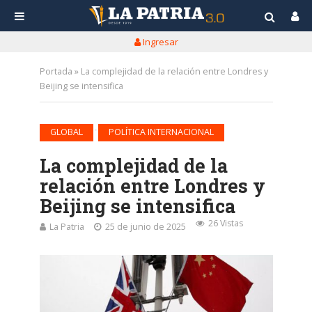
Ingresar
Portada
»
La complejidad de la relación entre Londres y
Beijing se intensifica
•
GLOBAL
POLÍTICA INTERNACIONAL
La complejidad de la
relación entre Londres y
Beijing se intensifica
26 Vistas
La Patria
25 de junio de 2025