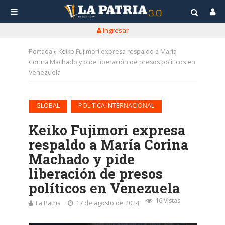
Ingresar
Portada
»
Keiko Fujimori expresa respaldo a María
Corina Machado y pide liberación de presos políticos en
Venezuela
•
GLOBAL
POLÍTICA INTERNACIONAL
Keiko Fujimori expresa
respaldo a María Corina
Machado y pide
liberación de presos
políticos en Venezuela
16 Vistas
La Patria
17 de agosto de 2024