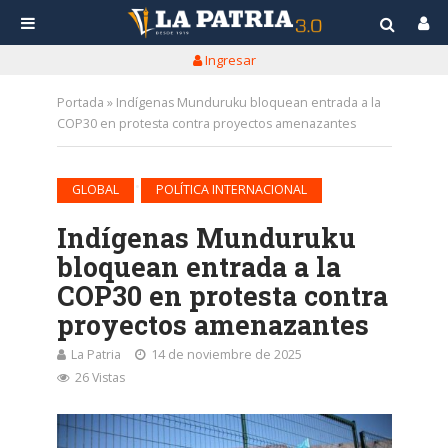
Ingresar
Portada
»
Indígenas Munduruku bloquean entrada a la
COP30 en protesta contra proyectos amenazantes
•
GLOBAL
POLÍTICA INTERNACIONAL
Indígenas Munduruku
bloquean entrada a la
COP30 en protesta contra
proyectos amenazantes
La Patria
14 de noviembre de 2025
26 Vistas