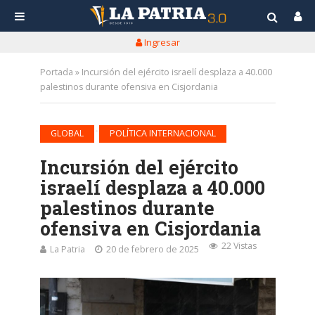
Ingresar
Portada
»
Incursión del ejército israelí desplaza a 40.000
palestinos durante ofensiva en Cisjordania
•
GLOBAL
POLÍTICA INTERNACIONAL
Incursión del ejército
israelí desplaza a 40.000
palestinos durante
ofensiva en Cisjordania
22 Vistas
La Patria
20 de febrero de 2025