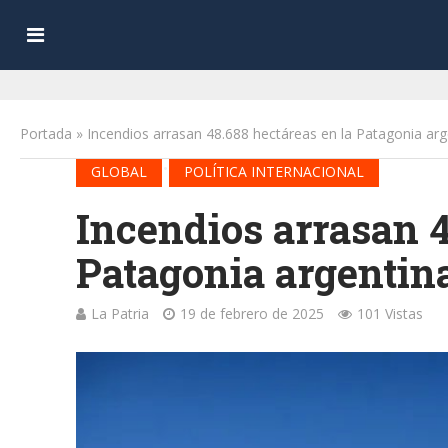
Portada
»
Incendios arrasan 48.688 hectáreas en la Patagonia arg
•
GLOBAL
POLÍTICA INTERNACIONAL
Incendios arrasan 4
Patagonia argentin
La Patria
19 de febrero de 2025
101 Vistas