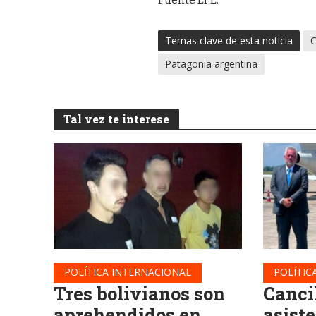
Temas clave de esta noticia
C
Patagonia argentina
Tal vez te interese
POLÍTICA INTERNACIONAL
POLÍTIC
Tres bolivianos son
Cancil
aprehendidos en
asiste