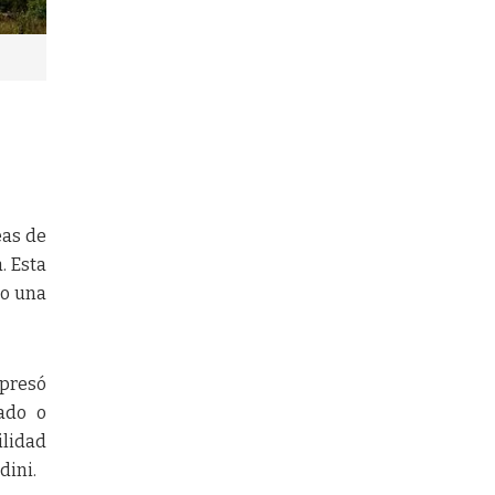
eas de
. Esta
mo una
xpresó
ado o
ilidad
dini.