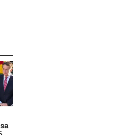
nsa
ó