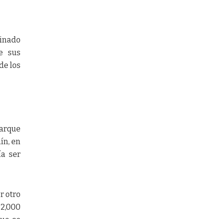
tinado
ne sus
de los
Parque
ín, en
ía ser
r otro
 2,000