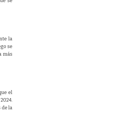
que se
nte la
ego se
ta más
que el
 2024.
 de la