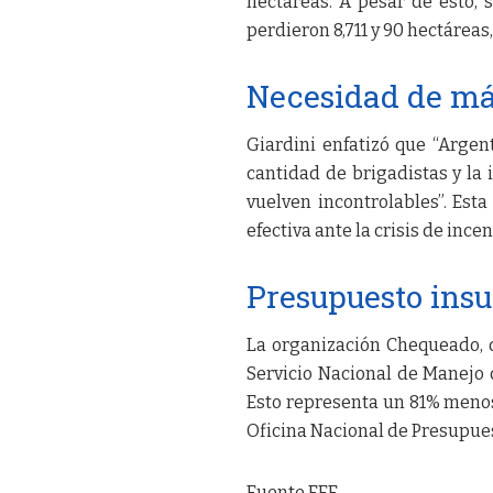
hectáreas. A pesar de esto, 
perdieron 8,711 y 90 hectárea
Necesidad de má
Giardini enfatizó que “Arge
cantidad de brigadistas y la 
vuelven incontrolables”. Est
efectiva ante la crisis de ince
Presupuesto insu
La organización Chequeado, d
Servicio Nacional de Manejo 
Esto representa un 81% menos 
Oficina Nacional de Presupue
Fuente EFE.