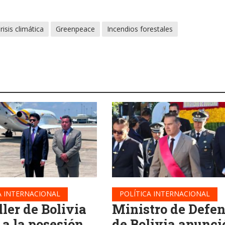
risis climática
Greenpeace
Incendios forestales
A INTERNACIONAL
POLÍTICA INTERNACIONAL
ler de Bolivia
Ministro de Defe
 a la posesión
de Bolivia anunci