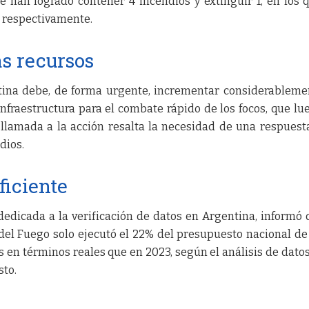
se han logrado contener 4 incendios y extinguir 1, en los 
s, respectivamente.
s recursos
ntina debe, de forma urgente, incrementar considerableme
infraestructura para el combate rápido de los focos, que lu
a llamada a la acción resalta la necesidad de una respues
ndios.
ficiente
edicada a la verificación de datos en Argentina, informó 
del Fuego solo ejecutó el 22% del presupuesto nacional de
en términos reales que en 2023, según el análisis de datos
sto.