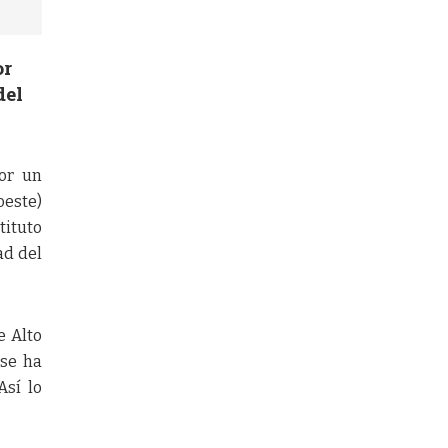
or
del
por un
oeste)
tituto
ad del
e Alto
 se ha
Así lo