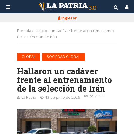
Ingresar
Portada
»
Hallaron un cadáver frente al entrenamiento
de la selección de Irán
•
GLOBAL
SOCIEDAD GLOBAL
Hallaron un cadáver
frente al entrenamiento
de la selección de Irán
65 Vistas
La Patria
13 de junio de 2026