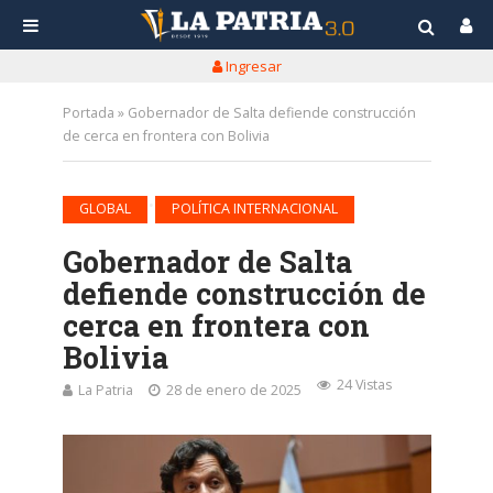
Ingresar
Portada
»
Gobernador de Salta defiende construcción
de cerca en frontera con Bolivia
•
GLOBAL
POLÍTICA INTERNACIONAL
Gobernador de Salta
defiende construcción de
cerca en frontera con
Bolivia
24 Vistas
La Patria
28 de enero de 2025