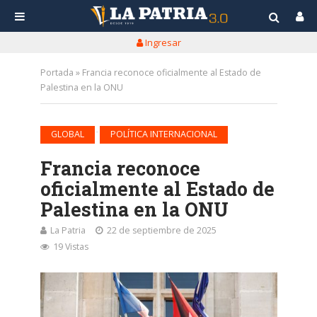
Ingresar
Portada
»
Francia reconoce oficialmente al Estado de
Palestina en la ONU
•
GLOBAL
POLÍTICA INTERNACIONAL
Francia reconoce
oficialmente al Estado de
Palestina en la ONU
La Patria
22 de septiembre de 2025
19 Vistas