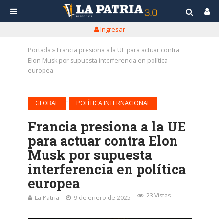
Ingresar
Portada
»
Francia presiona a la UE para actuar contra
Elon Musk por supuesta interferencia en política
europea
•
GLOBAL
POLÍTICA INTERNACIONAL
Francia presiona a la UE
para actuar contra Elon
Musk por supuesta
interferencia en política
europea
23 Vistas
La Patria
9 de enero de 2025