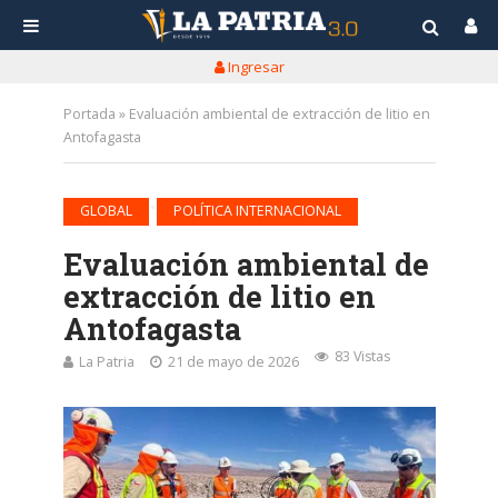
Ingresar
Portada
»
Evaluación ambiental de extracción de litio en
Antofagasta
•
GLOBAL
POLÍTICA INTERNACIONAL
Evaluación ambiental de
extracción de litio en
Antofagasta
83 Vistas
La Patria
21 de mayo de 2026