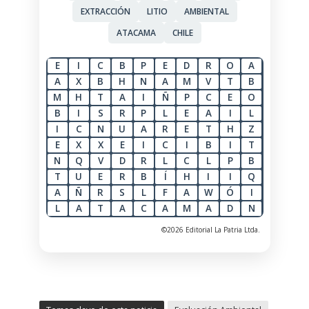
EXTRACCIÓN
LITIO
AMBIENTAL
ATACAMA
CHILE
E
I
C
B
P
E
D
R
O
A
A
X
B
H
N
A
M
V
T
B
M
H
T
A
I
Ñ
P
C
E
O
B
I
S
R
P
L
E
A
I
L
I
C
N
U
A
R
E
T
H
Z
E
X
X
E
I
C
I
B
I
T
N
Q
V
D
R
L
C
L
P
B
T
U
E
R
B
Í
H
I
I
Q
A
Ñ
R
S
L
F
A
W
Ó
I
L
A
T
A
C
A
M
A
D
N
©2026 Editorial La Patria Ltda.