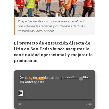
Proyectos de litio y cobre avanzan en evaluación
con actividades técnicas y ciudadanas del SEA •
Referencial Portal Minero
El proyecto de extracción directa de
litio en San Pedro busca asegurar la
continuidad operacional y mejorar la
producción
Evaluación ambiental de extracción de litio
🔈
en Antofagasta
0:00
0:56