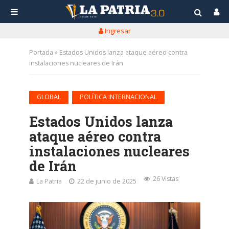
Ingresar
Portada
»
Estados Unidos lanza ataque aéreo contra
instalaciones nucleares de Irán
•
GLOBAL
POLÍTICA INTERNACIONAL
Estados Unidos lanza
ataque aéreo contra
instalaciones nucleares
de Irán
26 Vistas
La Patria
22 de junio de 2025