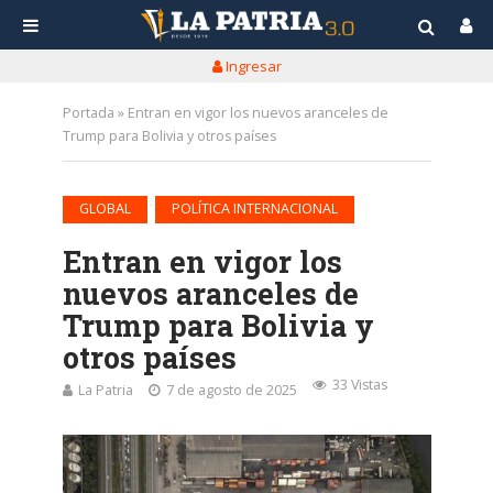
Ingresar
Portada
»
Entran en vigor los nuevos aranceles de
Trump para Bolivia y otros países
•
GLOBAL
POLÍTICA INTERNACIONAL
Entran en vigor los
nuevos aranceles de
Trump para Bolivia y
otros países
33 Vistas
La Patria
7 de agosto de 2025