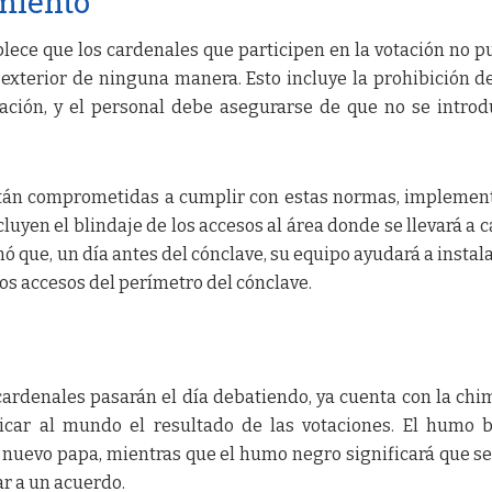
miento
ablece que los cardenales que participen en la votación no 
exterior de ninguna manera. Esto incluye la prohibición d
ción, y el personal debe asegurarse de que no se intro
stán comprometidas a cumplir con estas normas, impleme
uyen el blindaje de los accesos al área donde se llevará a c
 que, un día antes del cónclave, su equipo ayudará a instala
los accesos del perímetro del cónclave.
 cardenales pasarán el día debatiendo, ya cuenta con la ch
icar al mundo el resultado de las votaciones. El humo 
n nuevo papa, mientras que el humo negro significará que s
r a un acuerdo.