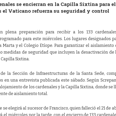
enales se encierran en la Capilla Sixtina para el
 el Vaticano refuerza su seguridad y control
n plena preparación para recibir a los 133 cardenale
programado para este miércoles. Los lugares designados p
 Marta y el Colegio Etíope. Para garantizar el aislamiento 
o medidas de seguridad que incluyen la desactivación de 
 Capilla Sixtina.
r de la Sección de Infraestructuras de la Santa Sede, com
os en una entrevista publicada este sábado. Según Screpant
alojamiento de los cardenales y la Capilla Sixtina, donde se l
nte de aislamiento total.
e se elegirá al sucesor de Francisco, quien falleció el 21 de ab
el miércoles por la tarde, con el encierro de 133 cardenal