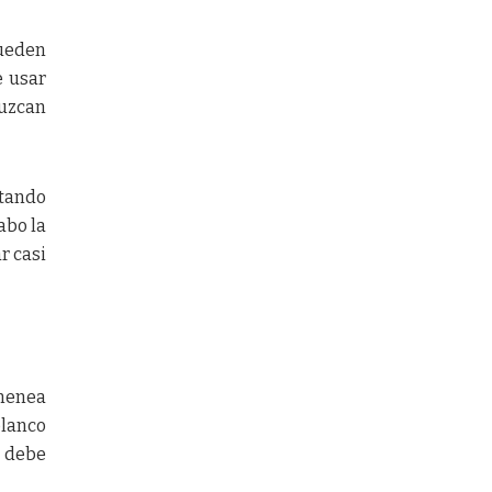
pueden
e usar
duzcan
ntando
abo la
r casi
imenea
blanco
e debe