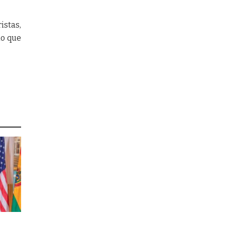
istas,
lo que