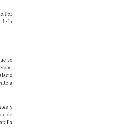
o. Por
 de la
que se
demás,
alacio
ente a
ones y
rán de
apilla