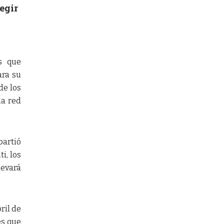
egir
s que
ara su
de los
la red
partió
i, los
levará
ril de
es que