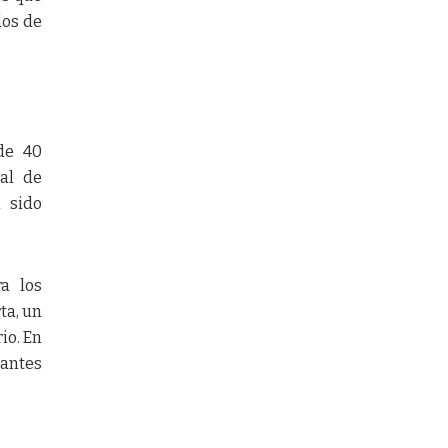
dos de
de 40
nal de
 sido
a los
ta, un
io. En
tantes