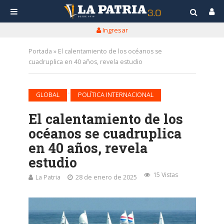
Ingresar
Portada
»
El calentamiento de los océanos se
cuadruplica en 40 años, revela estudio
•
GLOBAL
POLÍTICA INTERNACIONAL
El calentamiento de los
océanos se cuadruplica
en 40 años, revela
estudio
15 Vistas
La Patria
28 de enero de 2025