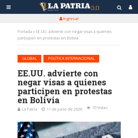
Ingresar
Portada
»
EE.UU. advierte con negar visas a quienes
participen en protestas en Bolivia
•
GLOBAL
POLÍTICA INTERNACIONAL
EE.UU. advierte con
negar visas a quienes
participen en protestas
en Bolivia
70 Vistas
La Patria
11 de junio de 2026