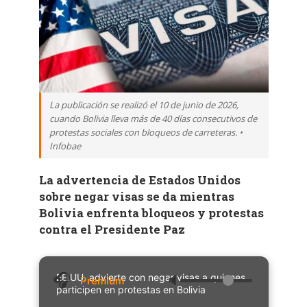
La publicación se realizó el 10 de junio de 2026,
cuando Bolivia lleva más de 40 días consecutivos de
protestas sociales con bloqueos de carreteras. •
Infobae
La advertencia de Estados Unidos
sobre negar visas se da mientras
Bolivia enfrenta bloqueos y protestas
contra el Presidente Paz
EE.UU. advierte con negar visas a quienes
🔈
participen en protestas en Bolivia