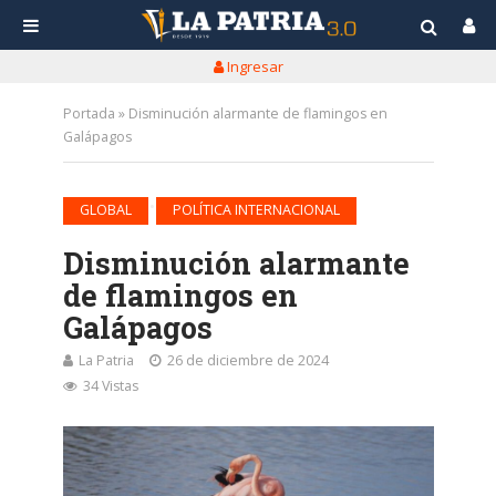
Ingresar
Portada
»
Disminución alarmante de flamingos en
Galápagos
•
GLOBAL
POLÍTICA INTERNACIONAL
Disminución alarmante
de flamingos en
Galápagos
La Patria
26 de diciembre de 2024
34 Vistas