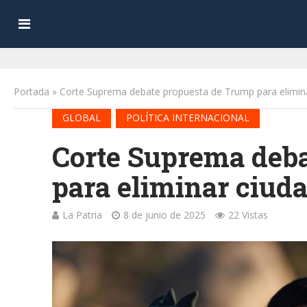
Portada
»
Corte Suprema debate propuesta de Trump para elimina
•
GLOBAL
POLÍTICA INTERNACIONAL
Corte Suprema deb
para eliminar ciud
La Patria
8 de junio de 2025
22 Vistas