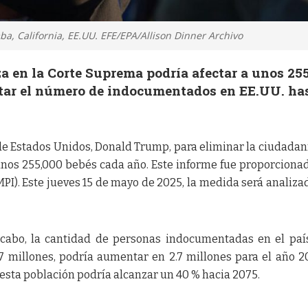
a, California, EE.UU. EFE/EPA/Allison Dinner Archivo
a en la Corte Suprema podría afectar a unos 25
tar el número de indocumentados en EE.UU. ha
de Estados Unidos, Donald Trump, para eliminar la ciudadan
unos 255,000 bebés cada año. Este informe fue proporciona
(MPI). Este jueves 15 de mayo de 2025, la medida será analiza
a cabo, la cantidad de personas indocumentadas en el paí
7 millones, podría aumentar en 2.7 millones para el año 2
 esta población podría alcanzar un 40 % hacia 2075.