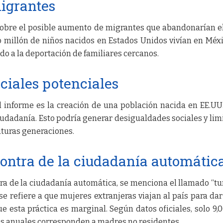
igrantes
sobre el posible aumento de migrantes que abandonarían el
 millón de niños nacidos en Estados Unidos vivían en Méxi
do a la deportación de familiares cercanos.
ciales potenciales
 informe es la creación de una población nacida en EE.UU
iudadanía. Esto podría generar desigualdades sociales y limi
uturas generaciones.
ontra de la ciudadanía automátic
ra de la ciudadanía automática, se menciona el llamado “t
e refiere a que mujeres extranjeras viajan al país para dar 
e esta práctica es marginal. Según datos oficiales, solo 9,
tos anuales corresponden a madres no residentes.