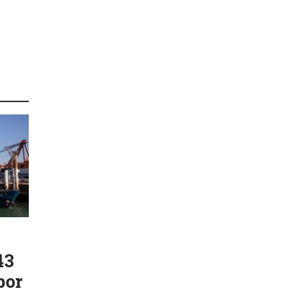
43
por