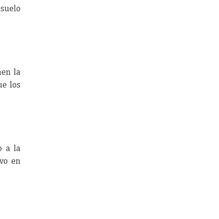
suelo
nen la
ue los
o a la
ivo en