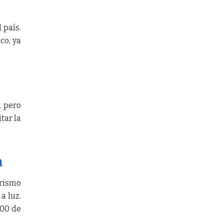
 país.
co, ya
. pero
tar la
a
urismo
a luz.
000 de