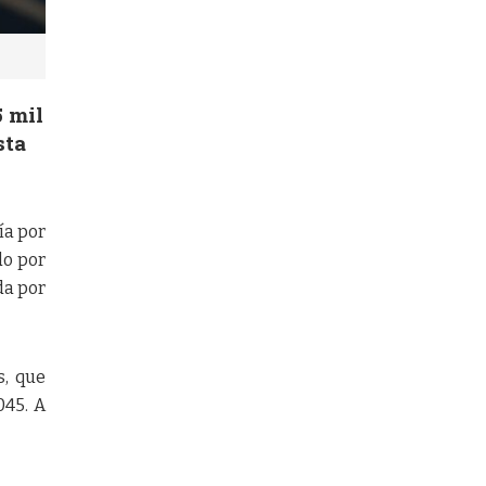
5 mil
sta
ía por
do por
da por
s, que
045. A