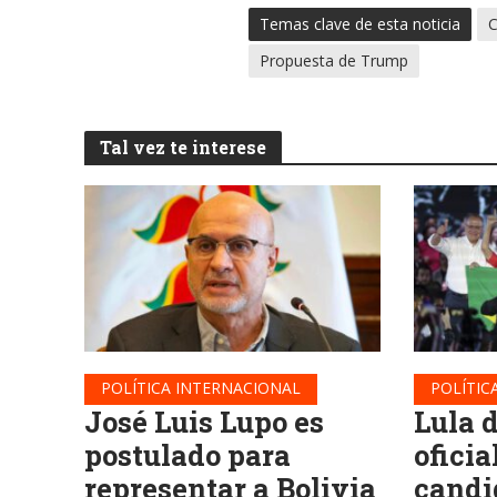
Temas clave de esta noticia
C
Propuesta de Trump
Tal vez te interese
POLÍTICA INTERNACIONAL
POLÍTIC
José Luis Lupo es
Lula 
postulado para
oficia
representar a Bolivia
candi