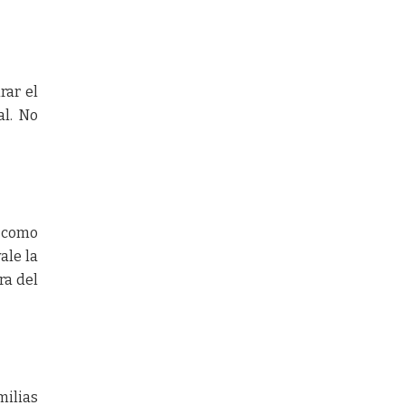
rar el
al. No
 como
ale la
ra del
milias