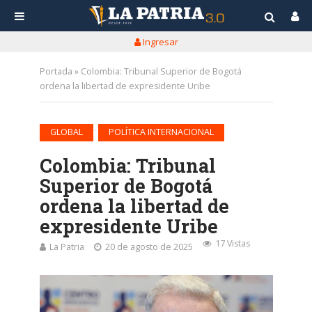
Ingresar
Portada
»
Colombia: Tribunal Superior de Bogotá
ordena la libertad de expresidente Uribe
•
GLOBAL
POLÍTICA INTERNACIONAL
Colombia: Tribunal
Superior de Bogotá
ordena la libertad de
expresidente Uribe
17 Vistas
La Patria
20 de agosto de 2025