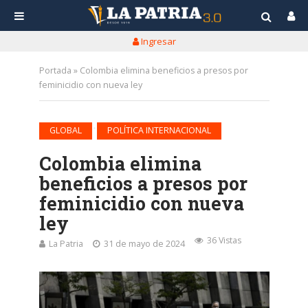
Ingresar
Portada
»
Colombia elimina beneficios a presos por
feminicidio con nueva ley
•
GLOBAL
POLÍTICA INTERNACIONAL
Colombia elimina
beneficios a presos por
feminicidio con nueva
ley
36 Vistas
La Patria
31 de mayo de 2024