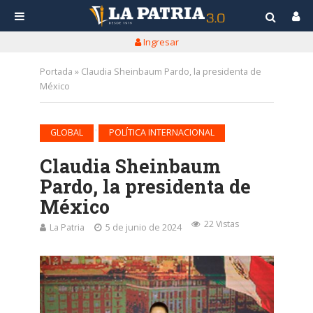
Ingresar
Portada
»
Claudia Sheinbaum Pardo, la presidenta de
México
•
GLOBAL
POLÍTICA INTERNACIONAL
Claudia Sheinbaum
Pardo, la presidenta de
México
22 Vistas
La Patria
5 de junio de 2024