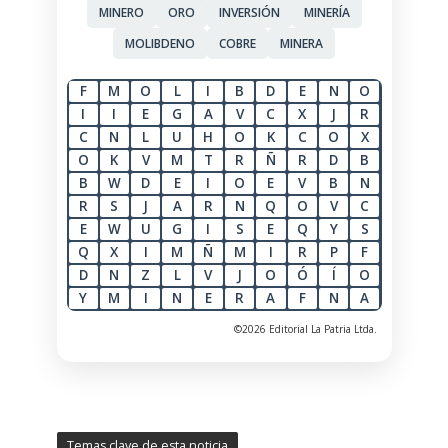
MINERO
ORO
INVERSIÓN
MINERÍA
MOLIBDENO
COBRE
MINERA
F
M
O
L
I
B
D
E
N
O
I
I
E
G
A
V
C
X
J
R
C
N
L
U
H
O
K
C
O
X
O
K
V
M
T
R
Ñ
R
D
B
B
W
D
E
I
O
E
V
B
N
R
S
J
A
R
N
Q
O
V
C
E
W
U
G
I
S
E
Q
Y
S
Q
X
I
M
Ñ
M
I
R
P
F
D
N
Z
L
V
J
O
Ó
Í
O
Y
M
I
N
E
R
A
F
N
A
©2026 Editorial La Patria Ltda.
Temas clave de esta noticia