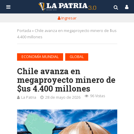
Ingresar
Portada
»
Chile avanza en megaproyecto minero de $us
4.400 millones
•
ECONOMÍA MUNDIAL
GLOBAL
Chile avanza en
megaproyecto minero de
$us 4.400 millones
96 Vistas
La Patria
28 de mayo de 2026