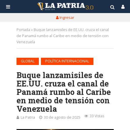
Ingresar
Portada
»
Buque lanzamisiles de EE.UU. cruza el canal
de Panamá rumbo al Caribe en medio de tensión con
Venezuela
•
GLOBAL
POLÍTICA INTERNACIONAL
Buque lanzamisiles de
EE.UU. cruza el canal de
Panamá rumbo al Caribe
en medio de tensión con
Venezuela
33 Vistas
La Patria
30 de agosto de 2025