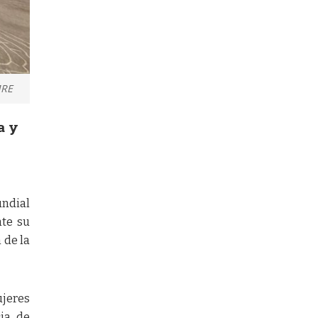
MRE
a y
undial
nte su
 de la
ujeres
cia de