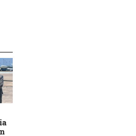
ia
ón