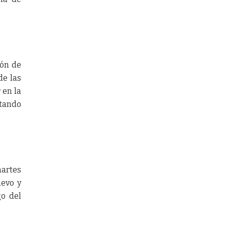
ión de
de las
 en la
stando
martes
uevo y
go del