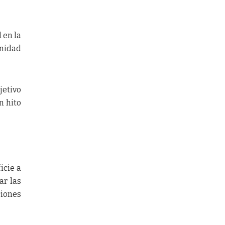
 en la
unidad
jetivo
n hito
icie a
ar las
ciones