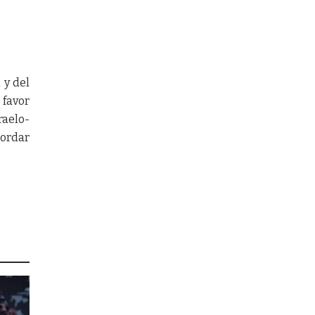
 y del
 favor
raelo-
bordar