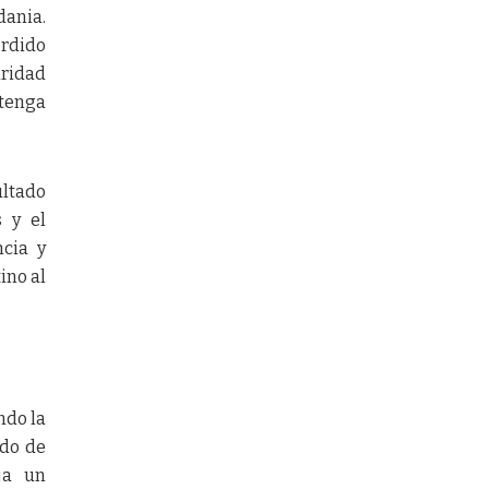
dania.
erdido
uridad
etenga
ultado
 y el
ncia y
ino al
ndo la
ado de
eja un