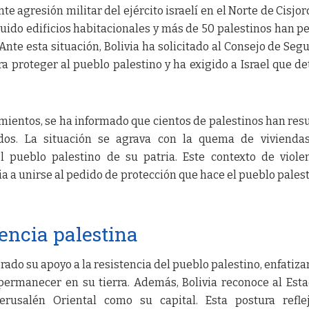
te agresión militar del ejército israelí en el Norte de Cisjor
truido edificios habitacionales y más de 50 palestinos han p
. Ante esta situación, Bolivia ha solicitado al Consejo de Seg
a proteger al pueblo palestino y ha exigido a Israel que d
mientos, se ha informado que cientos de palestinos han res
dos. La situación se agrava con la quema de viviendas
 pueblo palestino de su patria. Este contexto de viole
ia a unirse al pedido de protección que hace el pueblo palest
tencia palestina
erado su apoyo a la resistencia del pueblo palestino, enfatiza
ermanecer en su tierra. Además, Bolivia reconoce al Est
Jerusalén Oriental como su capital. Esta postura refl