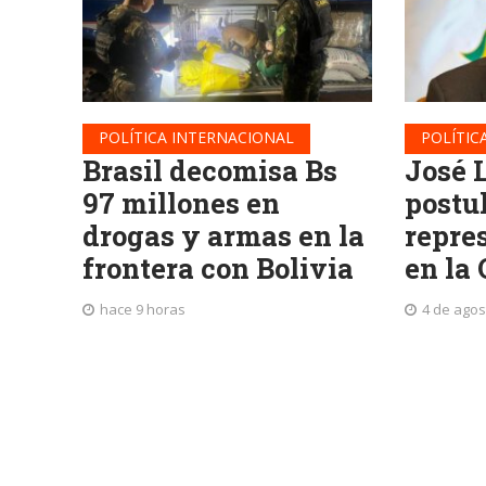
POLÍTICA INTERNACIONAL
POLÍTIC
Brasil decomisa Bs
José 
97 millones en
postu
drogas y armas en la
repre
frontera con Bolivia
en la
hace 9 horas
4 de agos