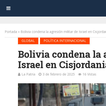
Portada
»
Bolivia condena la agresión militar de Israel en Cisjorda
•
GLOBAL
POLÍTICA INTERNACIONAL
Bolivia condena la 
Israel en Cisjordani
La Patria
3 de febrero de 2025
16 Vistas